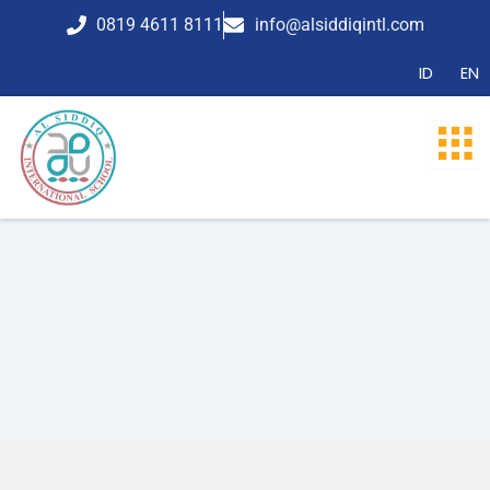
Lewati
0819 4611 8111
info@alsiddiqintl.com
ke
konten
ID
EN