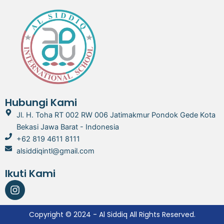
Hubungi Kami
Jl. H. Toha RT 002 RW 006 Jatimakmur Pondok Gede Kota
Bekasi Jawa Barat - Indonesia
+62 819 4611 8111
alsiddiqintl@gmail.com
Ikuti Kami
I
n
s
t
Copyright © 2024 - Al Siddiq All Rights Reserved.