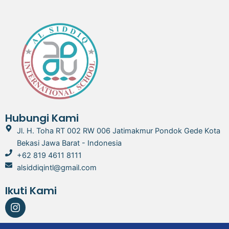
Hubungi Kami
Jl. H. Toha RT 002 RW 006 Jatimakmur Pondok Gede Kota
Bekasi Jawa Barat - Indonesia
+62 819 4611 8111
alsiddiqintl@gmail.com
Ikuti Kami
I
n
s