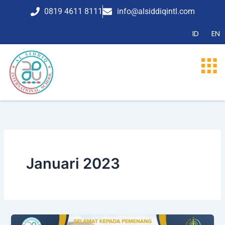
Lewati
0819 4611 8111
info@alsiddiqintl.com
ke
konten
ID
EN
Januari 2023