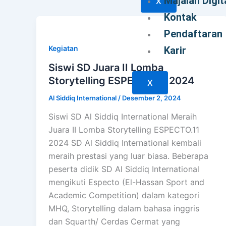
Majalah Digit
X
Kontak
Pendaftaran
Kegiatan
Karir
Siswi SD Juara II Lomba
Storytelling ESPECTO.11 2024
X
Al Siddiq International
/
Desember 2, 2024
Siswi SD Al Siddiq International Meraih
Juara II Lomba Storytelling ESPECTO.11
2024 SD Al Siddiq International kembali
meraih prestasi yang luar biasa. Beberapa
peserta didik SD Al Siddiq International
mengikuti Especto (El-Hassan Sport and
Academic Competition) dalam kategori
MHQ, Storytelling dalam bahasa inggris
dan Squarth/ Cerdas Cermat yang