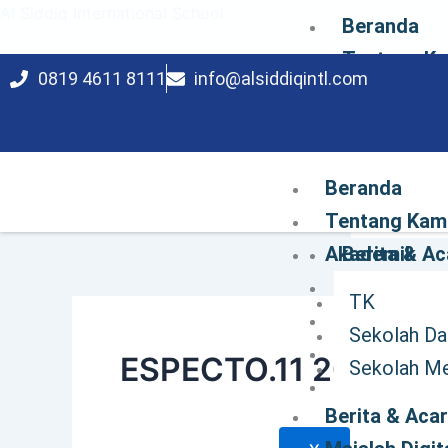
Lewati
Al Siddiq International School
Beranda
ke
Tentang Ka
konten
0819 4611 8111
info@alsiddiqintl.com
Akademik
TK
Sekolah 
Beranda
Sekolah
Tentang Kam
Akademik
Berita & Ac
Majalah Dig
TK
Kontak
Sekolah Da
Pendaftara
ESPECTO.11 2024
Sekolah M
Karir
Berita & Aca