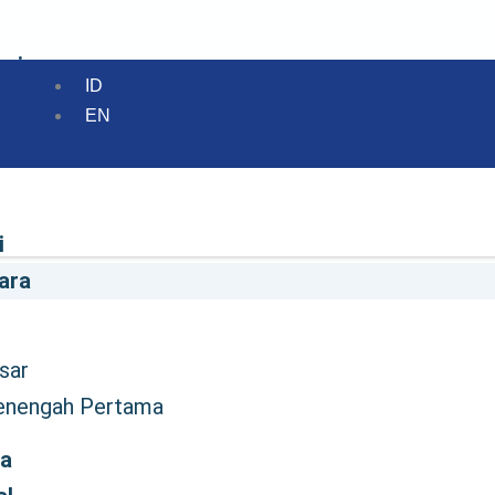
mi
ID
EN
Dasar
 Menengah Pertama
i
ara
ital
sar
n
enengah Pertama
ra