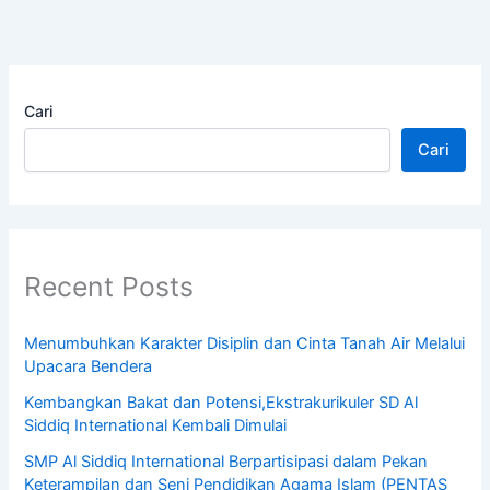
Cari
Cari
Recent Posts
Menumbuhkan Karakter Disiplin dan Cinta Tanah Air Melalui
Upacara Bendera
Kembangkan Bakat dan Potensi,Ekstrakurikuler SD Al
Siddiq International Kembali Dimulai
SMP Al Siddiq International Berpartisipasi dalam Pekan
Keterampilan dan Seni Pendidikan Agama Islam (PENTAS