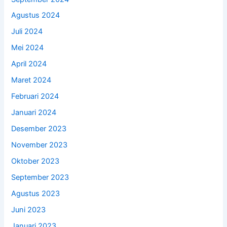
Agustus 2024
Juli 2024
Mei 2024
April 2024
Maret 2024
Februari 2024
Januari 2024
Desember 2023
November 2023
Oktober 2023
September 2023
Agustus 2023
Juni 2023
Januari 2023