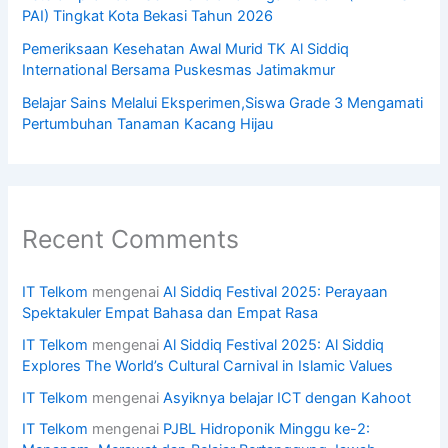
PAI) Tingkat Kota Bekasi Tahun 2026
Pemeriksaan Kesehatan Awal Murid TK Al Siddiq
International Bersama Puskesmas Jatimakmur
Belajar Sains Melalui Eksperimen,Siswa Grade 3 Mengamati
Pertumbuhan Tanaman Kacang Hijau
Recent Comments
IT Telkom
mengenai
Al Siddiq Festival 2025: Perayaan
Spektakuler Empat Bahasa dan Empat Rasa
IT Telkom
mengenai
Al Siddiq Festival 2025: Al Siddiq
Explores The World’s Cultural Carnival in Islamic Values
IT Telkom
mengenai
Asyiknya belajar ICT dengan Kahoot
IT Telkom
mengenai
PJBL Hidroponik Minggu ke-2: