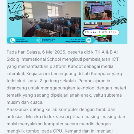
Pada hari Selasa, 6 Mei 2025, peserta didik TK A & B Al
Siddiq International School mengikuti pembelajaran ICT
yang memanfaatkan platform Kahoot sebagai media
interaktif. Kegiatan ini berlangsung di Lab Komputer yang
terletak di lantai 2 gedung sekolah. Pembelajaran ini
dirancang untuk menggabungkan teknologi dengan materi
tematik yang sedang dipelajari anak-anak, yaitu subtema
musim dan cuaca.
Anak-anak datang ke lab komputer dengan tertib dan
antusias. Mereka duduk sesuai pilihan masing-masing dan
mulai menyalakan komputer secara mandiri dengan
mengklik tombol pada CPU. Kemandirian ini menjadi