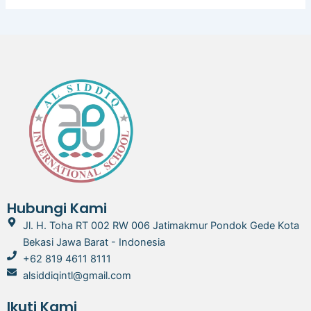
Hubungi Kami
Jl. H. Toha RT 002 RW 006 Jatimakmur Pondok Gede Kota
Bekasi Jawa Barat - Indonesia
+62 819 4611 8111
alsiddiqintl@gmail.com
Ikuti Kami