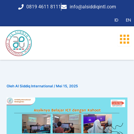
Lewati
0819 4611 8111
info@alsiddiqintl.com
ke
konten
ID
EN
Oleh
Al Siddiq International
/
Mei 15, 2025