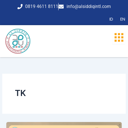
Lewati
0819 4611 8111
info@alsiddiqintl.com
ke
konten
ID
EN
TK