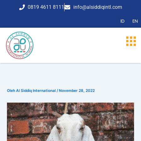
Lewati
0819 4611 8111
info@alsiddiqintl.com
ke
konten
ID
EN
Oleh
Al Siddiq International
/
November 28, 2022