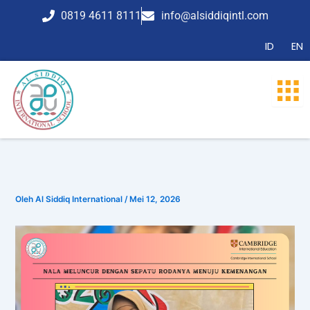
Lewati
0819 4611 8111
info@alsiddiqintl.com
ke
konten
ID
EN
Oleh
Al Siddiq International
/
Mei 12, 2026