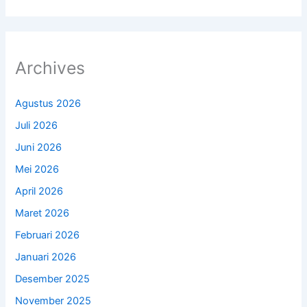
Archives
Agustus 2026
Juli 2026
Juni 2026
Mei 2026
April 2026
Maret 2026
Februari 2026
Januari 2026
Desember 2025
November 2025