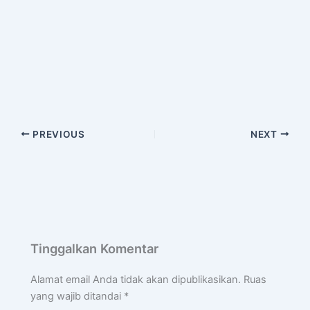
PREVIOUS
NEXT
Tinggalkan Komentar
Alamat email Anda tidak akan dipublikasikan.
Ruas
yang wajib ditandai
*