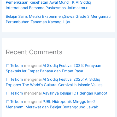
Pemeriksaan Kesehatan Awal Murid TK Al Siddiq
International Bersama Puskesmas Jatimakmur
Belajar Sains Melalui Eksperimen,Siswa Grade 3 Mengamati
Pertumbuhan Tanaman Kacang Hijau
Recent Comments
IT Telkom
mengenai
Al Siddiq Festival 2025: Perayaan
Spektakuler Empat Bahasa dan Empat Rasa
IT Telkom
mengenai
Al Siddiq Festival 2025: Al Siddiq
Explores The World’s Cultural Carnival in Islamic Values
IT Telkom
mengenai
Asyiknya belajar ICT dengan Kahoot
IT Telkom
mengenai
PJBL Hidroponik Minggu ke-2:
Menanam, Merawat dan Belajar Bertanggung Jawab