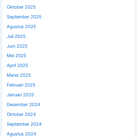
Oktober 2025
September 2025
Agustus 2025
Juli 2025
Juni 2025
Mei 2025
April 2025
Maret 2025
Februari 2025
Januari 2025
Desember 2024
Oktober 2024
September 2024
Agustus 2024