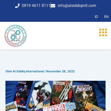
Lewati
0819 4611 8111
info@alsiddiqintl.com
ke
konten
ID
EN
Oleh
Al Siddiq International
/
November 28, 2022