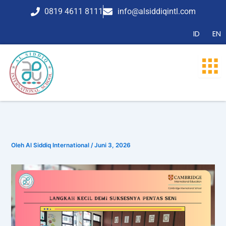
Lewati
0819 4611 8111
info@alsiddiqintl.com
ke
konten
ID
EN
Oleh
Al Siddiq International
/
Juni 3, 2026