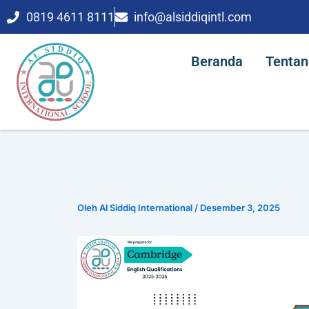
Lewati
0819 4611 8111
info@alsiddiqintl.com
Beranda
Tent
ke
konten
Beranda
Tentan
Oleh
Al Siddiq International
/
Desember 3, 2025