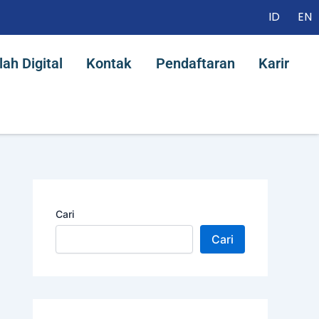
ID
EN
alah Digital
Kontak
Pendaftaran
Karir
ah Digital
Kontak
Pendaftaran
Karir
Cari
Cari