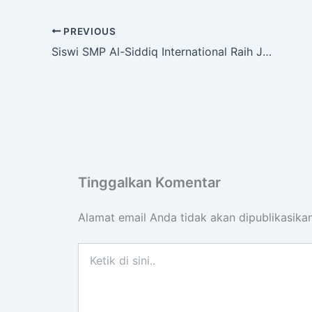
PREVIOUS
Siswi SMP Al-Siddiq International Raih Juara Pertama Turnamen Tanding Pencak Silat Pra-Remaja
Tinggalkan Komentar
Alamat email Anda tidak akan dipublikasikan
Ketik
di
sini..