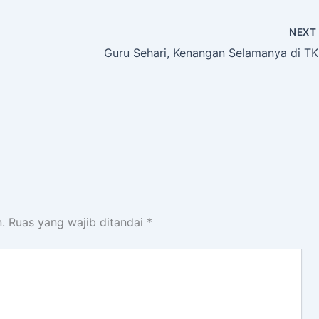
NEX
Gur
.
Ruas yang wajib ditandai
*