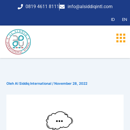
Lewati
0819 4611 8111
info@alsiddiqintl.com
ke
konten
ID
EN
Oleh
Al Siddiq International
/
November 28, 2022