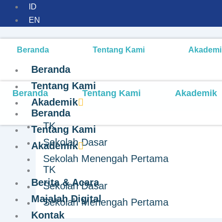
ID
EN
Beranda
Tentang Kami
Akademi
Beranda
Tentang Kami
Beranda
Tentang Kami
Akademik
Akademik
Beranda
TK
Tentang Kami
Sekolah Dasar
Akademik
Sekolah Menengah Pertama
TK
Berita & Acara
Seminar Parenting “S
Sekolah Dasar
Majalah Digital
Sekolah Menengah Pertama
Keluarga
Kontak