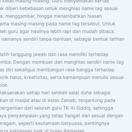
i kelas masing-masing. Guru menyediakan kertas
ak diberi kebebasan untuk menghias name tag sesuai
arna, menggambar, hingga menambahkan hiasan
 nama masing-masing pada name tag tersebut. Untuk
eh guru agar hasilnya lebih rapi dan mudah dibaca.
 namanya sendiri tanpa bantuan, sebagai bentuk latihan
atih tanggung jawab dan rasa memiliki terhadap
 lomba. Dengan membuat dan menghias sendiri name tag
tas diri sekaligus membangun rasa bangga terhadap
torik halus, kreativitas, serta kemampuan menulis sesuai
pok.
aksanakan setiap hari setelah salat duha sebagai
kan di masjid atau di kelas Zainab, tergantung pada
bergantian dari seluruh guru TK Al Siddiq, sehingga
ya penyampaian yang tetap hangat dan sesuai dengan
eragam, seperti keutamaan berpuasa, pentingnya
erta kebiasaan baik di bulan Ramadan.