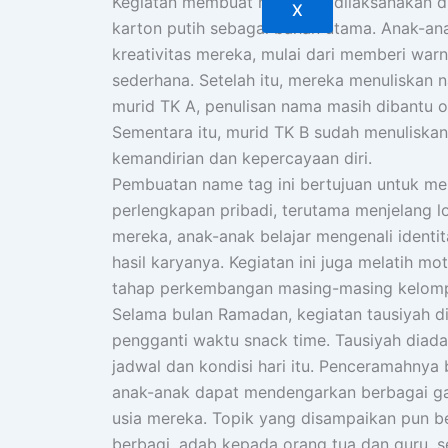
Kegiatan membuat name tag dilaksanakan d
X
karton putih sebagai bahan utama. Anak-an
kreativitas mereka, mulai dari memberi w
sederhana. Setelah itu, mereka menuliskan
murid TK A, penulisan nama masih dibantu ol
Sementara itu, murid TK B sudah menuliskan
kemandirian dan kepercayaan diri.
Pembuatan name tag ini bertujuan untuk mel
perlengkapan pribadi, terutama menjelang
mereka, anak-anak belajar mengenali identi
hasil karyanya. Kegiatan ini juga melatih mo
tahap perkembangan masing-masing kelom
Selama bulan Ramadan, kegiatan tausiyah dil
pengganti waktu snack time. Tausiyah diada
jadwal dan kondisi hari itu. Penceramahnya 
anak-anak dapat mendengarkan berbagai ga
usia mereka. Topik yang disampaikan pun b
berbagi, adab kepada orang tua dan guru, s