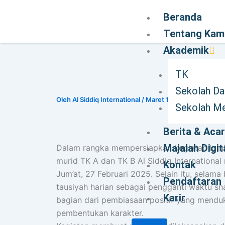
Beranda
Tentang Kam
Akademik
TK
Sekolah Da
Oleh
Al Siddiq International
/
Maret 10, 2026
Sekolah M
Berita & Aca
Majalah Digit
Dalam rangka mempersiapkan kegiatan lomb
murid TK A dan TK B Al Siddiq Internationa
Kontak
Jum’at, 27 Februari 2025. Selain itu, sela
Pendaftaran
tausiyah harian sebagai pengganti waktu sna
Karir
bagian dari pembiasaan positif yang mendu
pembentukan karakter.