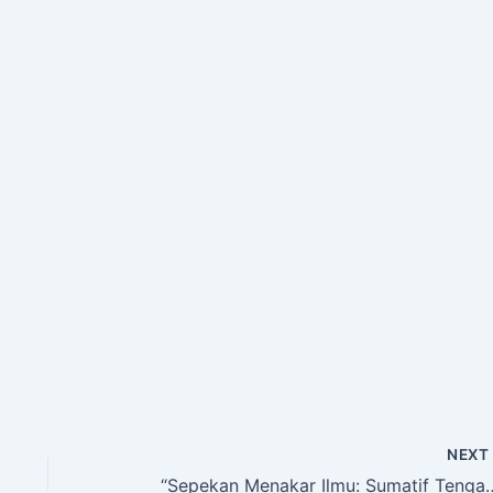
NEX
“Sepekan Menakar Ilmu: Sumatif Tengah Semester (STS) SMP