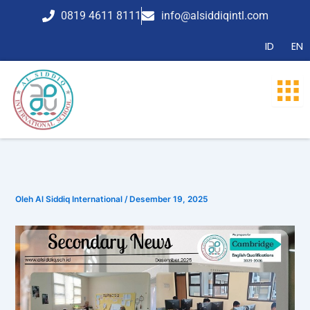
Lewati
0819 4611 8111
info@alsiddiqintl.com
ke
konten
ID
EN
Oleh
Al Siddiq International
/
Desember 19, 2025