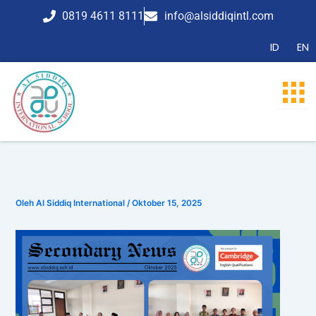
Lewati
0819 4611 8111
info@alsiddiqintl.com
ke
konten
ID
EN
Oleh
Al Siddiq International
/
Oktober 15, 2025