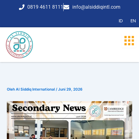
Lewati
0819 4611 8111
info@alsiddiqintl.com
ke
konten
ID
EN
Oleh
Al Siddiq International
/
Juni 29, 2026