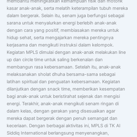
membantu meningkatkan kemampuan fisik dan motorik
kasar anak-anak, serta melatih keterampilan tubuh mereka
dalam bergerak. Selain itu, senam juga berfungsi sebagai
sarana untuk menyalurkan energi berlebih anak-anak
dengan cara yang positif, membiasakan mereka untuk
hidup sehat, serta mengajarkan mereka pentingnya
kerjasama dan mengikuti instruksi dalam kelompok.
Kegiatan MPLS dimulai dengan anak-anak melakukan line
up dan circle time untuk saling berkenalan dan
membangun rasa kebersamaan. Setelah itu, anak-anak
melaksanakan sholat dhuha bersama-sama sebagai
latihan spiritual dan penguatan kebersamaan. Kegiatan
dilanjutkan dengan snack time, memberikan kesempatan
bagi anak-anak untuk beristirahat sejenak dan mengisi
energi. Terakhir, anak-anak mengikuti senam ringan di
dalam kelas, dengan gerakan yang disesuaikan agar
mereka dapat bergerak dengan penuh semangat dan
keceriaan. Dengan berbagai aktivitas ini, MPLS di TK Al
Siddiq International berlangsung menyenangkan,