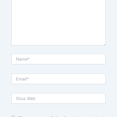
sini..
Name*
Email*
Situs
Web