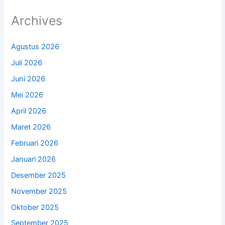
Archives
Agustus 2026
Juli 2026
Juni 2026
Mei 2026
April 2026
Maret 2026
Februari 2026
Januari 2026
Desember 2025
November 2025
Oktober 2025
September 2025