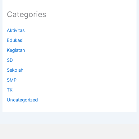
Categories
Aktivitas
Edukasi
Kegiatan
SD
Sekolah
SMP
TK
Uncategorized