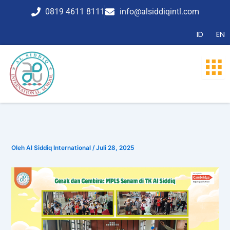
Lewati
0819 4611 8111
info@alsiddiqintl.com
ke
konten
ID
EN
Oleh
Al Siddiq International
/
Juli 28, 2025