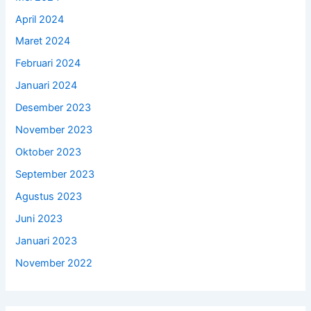
April 2024
Maret 2024
Februari 2024
Januari 2024
Desember 2023
November 2023
Oktober 2023
September 2023
Agustus 2023
Juni 2023
Januari 2023
November 2022