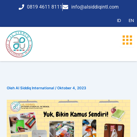
Lewati
0819 4611 8111
info@alsiddiqintl.com
ke
konten
ID
EN
Oleh
Al Siddiq International
/
Oktober 4, 2023