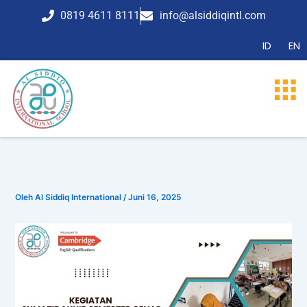
Lewati
0819 4611 8111
info@alsiddiqintl.com
ke
konten
ID
EN
Oleh
Al Siddiq International
/
Juni 16, 2025