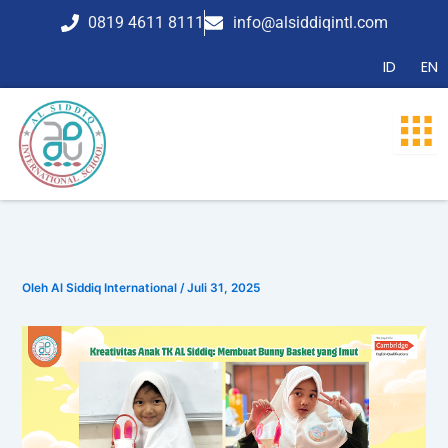
Lewati
0819 4611 8111
info@alsiddiqintl.com
ke
konten
ID
EN
Oleh
Al Siddiq International
/
Juli 31, 2025