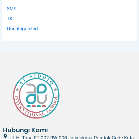
SMP
TK
Uncategorized
Hubungi Kami
Jl. H. Toha RT 002 RW 006 Jatimakmur Pondok Gede Kota