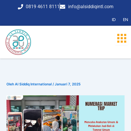
Lewati
0819 4611 8111
info@alsiddiqintl.com
ke
konten
ID
EN
Oleh
Al Siddiq International
/
Januari 7, 2025