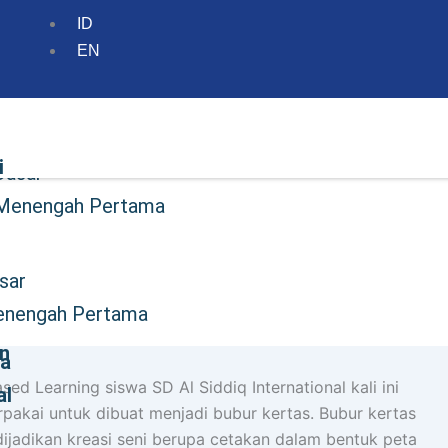
ID
EN
mi
i
Dasar
 Menengah Pertama
ara
sar
ital
enengah Pertama
n
ra
ed Learning siswa SD Al Siddiq International kali ini
al
rpakai untuk dibuat menjadi bubur kertas. Bubur kertas
ijadikan kreasi seni berupa cetakan dalam bentuk peta