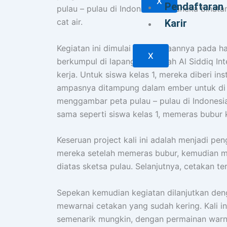
X
Pendaftaran
pulau – pulau di Indonesia dan aneka binat
cat air.
Karir
Kegiatan ini dimulai pelaksanaannya pada 
X
berkumpul di lapangan sekolah Al Siddiq In
kerja. Untuk siswa kelas 1, mereka diberi 
ampasnya ditampung dalam ember untuk di c
menggambar peta pulau – pulau di Indonesia
sama seperti siswa kelas 1, memeras bubur 
Keseruan project kali ini adalah menjadi p
mereka setelah memeras bubur, kemudian m
diatas sketsa pulau. Selanjutnya, cetakan te
Sepekan kemudian kegiatan dilanjutkan den
mewarnai cetakan yang sudah kering. Kali ini
semenarik mungkin, dengan permainan warna