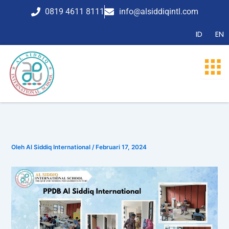
Lewati
0819 4611 8111
info@alsiddiqintl.com
ke
konten
ID
EN
Oleh
Al Siddiq International
/
Februari 17, 2024