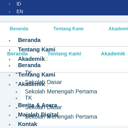
ID
EN
Beranda
Tentang Kami
Akademi
Beranda
Tentang Kami
Beranda
Tentang Kami
Akademik
Akademik
Beranda
TK
Tentang Kami
Sekolah Dasar
Akademik
Sekolah Menengah Pertama
TK
Berita & Acara
Project Based Learnin
Sekolah Dasar
Majalah Digital
Sekolah Menengah Pertama
Teknik Airbrush
Kontak