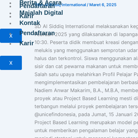
Berita & Acara
Oleh
Al Siddiq International
/
Maret 6, 2025
Pendaftaran
Majalah Digital
Karir
Kontak
SD Al Siddiq International melaksanakan ke
Pendaftaran
Februari 2025 yang dilaksanakan di lapangan
X
10:30. Peserta didik membuat kreasi dengan 
Karir
melukis yang menggunakan semprotan udar
halus dan terkontrol. Siswa menggunakan alat
X
sisir dan cat pewarna makanan untuk membua
Salah satu upaya melahirkan Profil Pelajar 
mengimplementasikan pembelajaran berbasi
Nadiem Anwar Makarim, B.A., M.B.A, membe
proyek atau Project Based Learning mesti dig
terbangun melalui proyek pembelajaran ters
@unicefindonesia, pada Jumat, 15 Januari 20
Project Based Learning merupakan model p
untuk memberikan pengalaman belajar yang