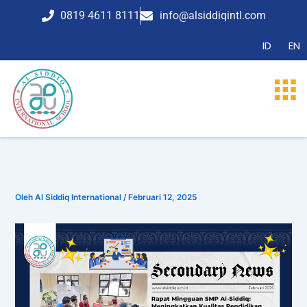
Lewati
0819 4611 8111
info@alsiddiqintl.com
ke
konten
ID
EN
Oleh
Al Siddiq International
/
Februari 12, 2025