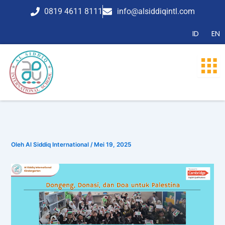
Lewati
0819 4611 8111
info@alsiddiqintl.com
ke
konten
ID
EN
Oleh
Al Siddiq International
/
Mei 19, 2025