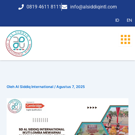
Lewati
0819 4611 8111
info@alsiddiqintl.com
ke
konten
ID
EN
Oleh
Al Siddiq International
/
Agustus 7, 2025