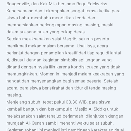
Bougenville, dan Kak Mila bersama Regu Edelweiss.
Kebersamaan dan kekompakan sangat terasa ketika para
siswa bahu-membahu mendirikan tenda dan
mempersiapkan perlengkapan masing-masing, meski
dalam suasana hujan yang cukup deras.
Setelah melaksanakan salat Magrib, seluruh peserta
menikmati makan malam bersama. Usai Isya, acara
berlanjut dengan penampilan kreatif dari tiap regu di lantai
4, disusul dengan kegiatan simbolis api unggun yang
diganti dengan nyala lilin karena kondisi cuaca yang tidak
memungkinkan. Momen ini menjadi malam keakraban yang
hangat dan menyenangkan bagi semua peserta. Setelah
acara, para siswa beristirahat dan tidur di tenda masing-
masing.
Menjelang subuh, tepat pukul 03.30 WIB, para siswa
kembali bangun dan berkumpul di Masjid Al Siddiq untuk
melaksanakan salat tahajud berjamaah, dilanjutkan dengan
murajaah Al-Qur’an sambil menanti waktu salat subuh.
Kegiatan rohani ini menjadi inti pembinaan karakter spiritual