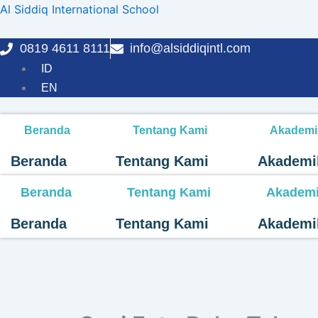
Lewati
Al Siddiq International School
ke
konten
0819 4611 8111
info@alsiddiqintl.com
ID
EN
Beranda
Tentang Kami
Akademi
Beranda
Tentang Kami
Akademi
Beranda
Tentang Kami
Akadem
Beranda
Tentang Kami
Akademi