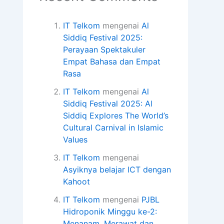
IT Telkom
mengenai
Al
Siddiq Festival 2025:
Perayaan Spektakuler
Empat Bahasa dan Empat
Rasa
IT Telkom
mengenai
Al
Siddiq Festival 2025: Al
Siddiq Explores The World’s
Cultural Carnival in Islamic
Values
IT Telkom
mengenai
Asyiknya belajar ICT dengan
Kahoot
IT Telkom
mengenai
PJBL
Hidroponik Minggu ke-2:
Menanam, Merawat dan