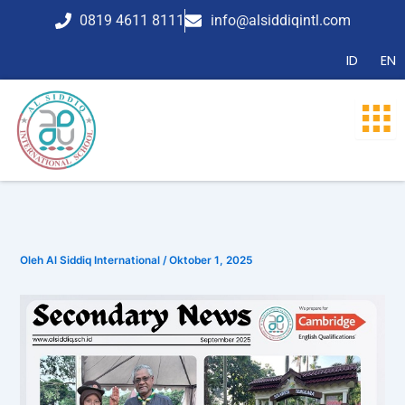
Lewati
0819 4611 8111
info@alsiddiqintl.com
ke
konten
ID
EN
Oleh
Al Siddiq International
/
Oktober 1, 2025