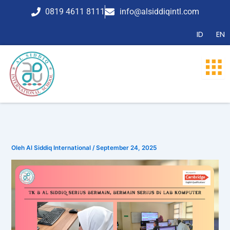
Lewati
0819 4611 8111
info@alsiddiqintl.com
ke
konten
ID
EN
Oleh
Al Siddiq International
/
September 24, 2025