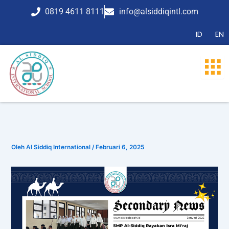
Lewati
0819 4611 8111
info@alsiddiqintl.com
ke
konten
ID
EN
Oleh
Al Siddiq International
/
Februari 6, 2025