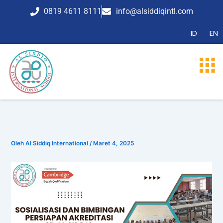
Lewati
0819 4611 8111
info@alsiddiqintl.com
ke
konten
ID
EN
Oleh
Al Siddiq International
/
Maret 4, 2025