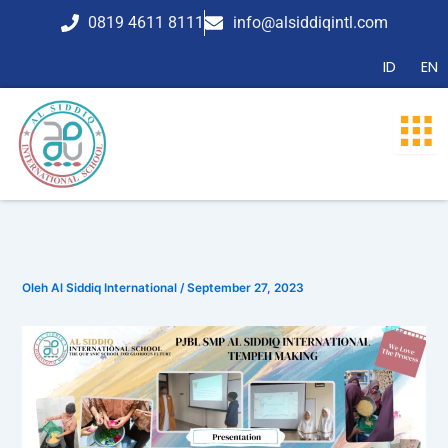
Lewati
0819 4611 8111
info@alsiddiqintl.com
ke
konten
ID
EN
Oleh
Al Siddiq International
/
September 27, 2023