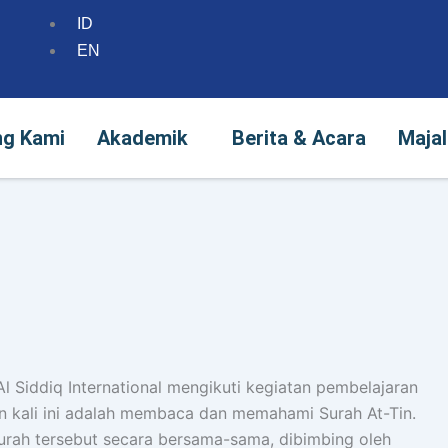
ID
ang Kami
Akademik
Berita & Acara
Maj
EN
ng Kami
Akademik
Berita & Acara
Majal
Al Siddiq International mengikuti kegiatan pembelajaran
an kali ini adalah membaca dan memahami Surah At-Tin.
rah tersebut secara bersama-sama, dibimbing oleh