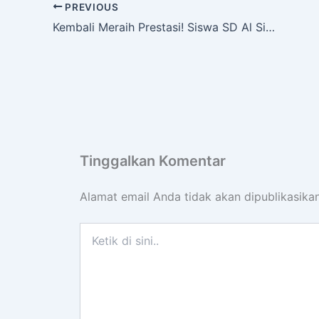
PREVIOUS
Kembali Meraih Prestasi! Siswa SD Al Siddiq International Raih Juara 2 dan Harapan 1 Lomba MHQ Tingkat SD MI Sederajat se-Kota Bekasi
Tinggalkan Komentar
Alamat email Anda tidak akan dipublikasikan
Ketik
di
sini..