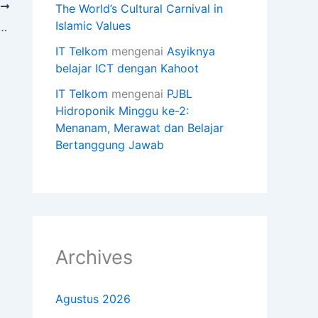
T
The World’s Cultural Carnival in
Islamic Values
alam Pembelajaran Sport (PJOK) di SD Al Siddiq International
IT Telkom
mengenai
Asyiknya
belajar ICT dengan Kahoot
IT Telkom
mengenai
PJBL
Hidroponik Minggu ke-2:
Menanam, Merawat dan Belajar
Bertanggung Jawab
Archives
Agustus 2026