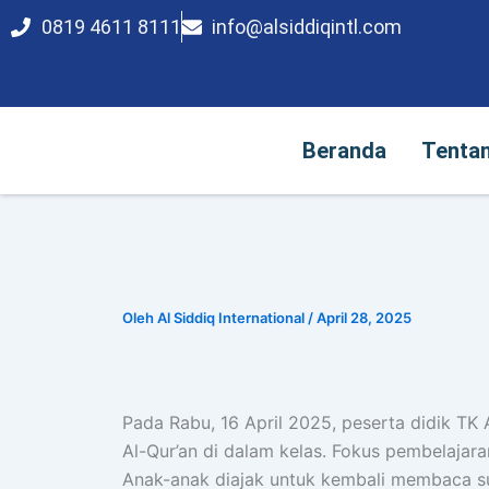
Lewati
0819 4611 8111
info@alsiddiqintl.com
Beranda
Tent
ke
konten
Beranda
Tenta
Oleh
Al Siddiq International
/
April 28, 2025
Pada Rabu, 16 April 2025, peserta didik TK 
Al-Qur’an di dalam kelas. Fokus pembelajar
Anak-anak diajak untuk kembali membaca su