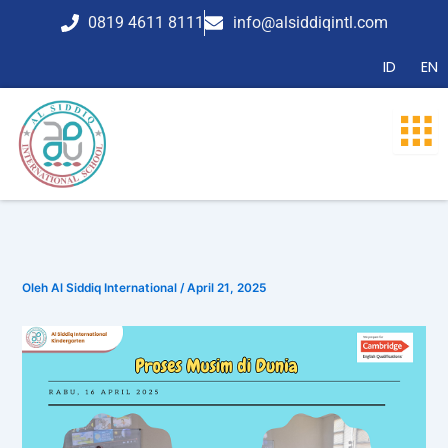
Lewati
0819 4611 8111
info@alsiddiqintl.com
ke
konten
ID
EN
Oleh
Al Siddiq International
/
April 21, 2025