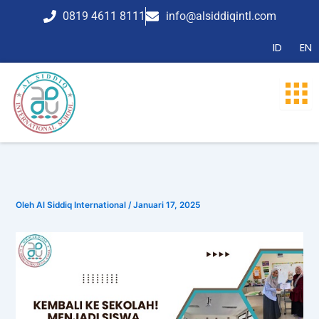
Lewati
0819 4611 8111
info@alsiddiqintl.com
ke
konten
ID
EN
Oleh
Al Siddiq International
/
Januari 17, 2025