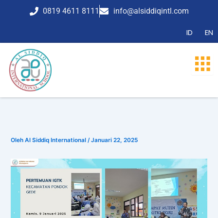
Lewati
0819 4611 8111
info@alsiddiqintl.com
ke
konten
ID
EN
Oleh
Al Siddiq International
/
Januari 22, 2025