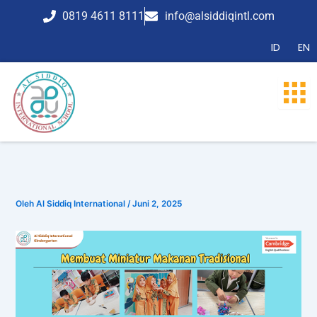
Lewati
0819 4611 8111
info@alsiddiqintl.com
ke
konten
ID
EN
Oleh
Al Siddiq International
/
Juni 2, 2025