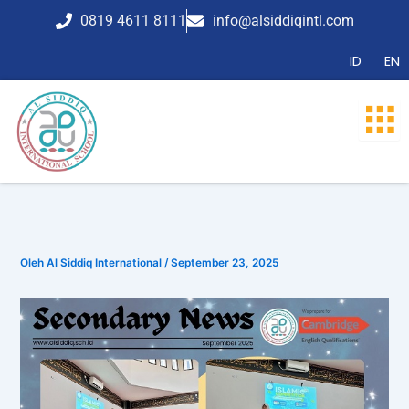
Lewati
0819 4611 8111
info@alsiddiqintl.com
ke
konten
ID
EN
Oleh
Al Siddiq International
/
September 23, 2025