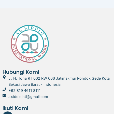
Hubungi Kami
Jl. H. Toha RT 002 RW 006 Jatimakmur Pondok Gede Kota
Bekasi Jawa Barat - Indonesia
+62 819 4611 8111
alsiddiqintl@gmail.com
Ikuti Kami
I