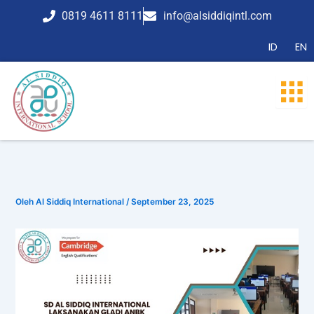
Lewati
0819 4611 8111
info@alsiddiqintl.com
ke
konten
ID
EN
Oleh
Al Siddiq International
/
September 23, 2025